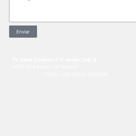
Enviar
Tv. Sílvia Cardoso 6 2º andar, Sala 3,
4590-624 Paços de Ferreira
917 580 692
(custo rede móvel nacional)
geral@adlogic.pt